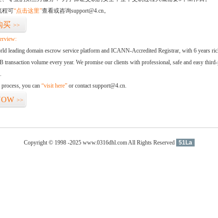
流程可
“点击这里”
查看或咨询support@4.cn。
购买
>>
erview:
orld leading domain escrow service platform and ICANN-Accredited Registrar, with 6 years ri
 transaction volume every year. We promise our clients with professional, safe and easy third-
.
d process, you can
“visit here”
or contact support@4.cn.
NOW
>>
Copyright © 1998 -2025 www.0316dhl.com All Rights Reserved
51La