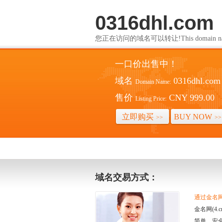
0316dhl.com
您正在访问的域名可以转让!This domain name i
一口价出售中！
域名
0316dhl.com
Domain Name:
售价
CNY 999.00
Listing Price:
立即购买
BUY NOW
>>
>>
域名交易方式：
通过金名网(
金名网(4
简单、安