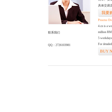
具体交易
我要
Process Ov
4.cn is a w
million RMB
联系我们
5 workdays
For detaile
QQ：2726103981
BUY 